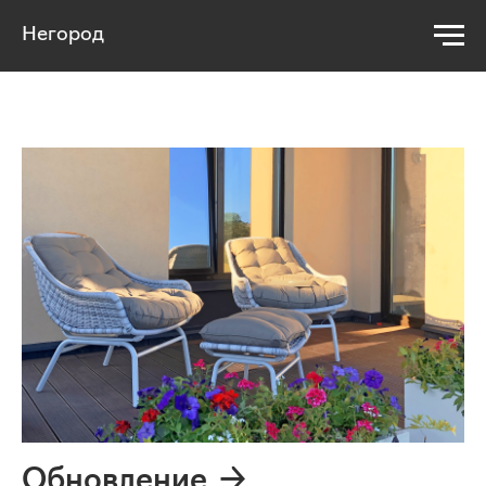
Негород
Обновление →