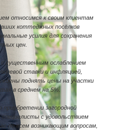
ием относимся к своим клиентам
наших коттеджных посёлков
имальные усилия для сохранения
пных цен.
и с существенным ослаблением
лючевой ставки и инфляцией,
нуждены поднять цены на участки
ктах в среднем на 5%.
о приобретении загородной
 специалисты с удовольствием
ас по всем возникающим вопросам,