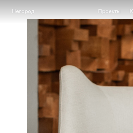
Негород
Проекты
К