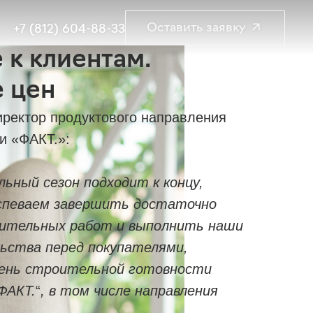
Оставить заявку ↗
+7 (812) 604-88-33
к клиентам.
 цен
иректор продуктового направления
 «ФАКТ.​​»:
ьный сезон подходит к концу,
успеваем завершить достаточно
ительных работ и выполнить наши
ьства перед покупателями,
ень строительной готовности
ФАКТ.
“
, в том числе направления