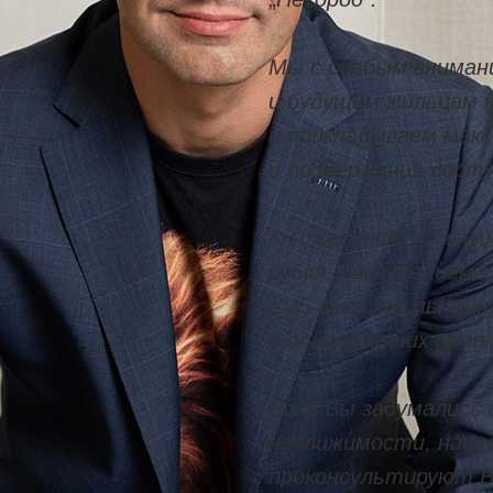
Мы с особым вниман
и будущим жильцам 
и прикладываем макс
и поддержания досту
К сожалению, в связ
рубля, повышением к
с 25 августа мы вы
и дома в наших прое
Если Вы задумались 
недвижимости, наши
проконсультируют В