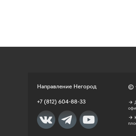
Направление Негород
© 
+7 (812) 604-88-33
→ Д
офи
→ К
пло