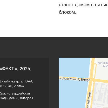
станет домом с пять
блоком.
Объя
2023-08-18 11:28
Факт
Земельные участки в Санкт‑Петербурге
Коттеджный посёлок в Санкт‑Петербург
«ФАКТ.», 2026
изайн-квартал DAA,
с Е2-311, 2 этаж
расногвардейская
щадь, дом 3, литера Е