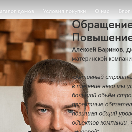
аталог домов
Условия покупки
О нас
Блог
Обращение 
Повышение
Алексей Баринов
, д
материнской компании
«
Активный строител
в течение него мы 
большой объём стро
проектные обязател
повышая общий уров
объектов компании
„
„
Негород
“
.