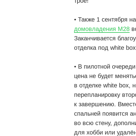
трое!
• Также 1 сентября н
домовладения M28
во
Заканчивается благоу
отделка под white box
• В пилотной очеред
цена не будет менят
в отделке white box,
перепланировку второ
к завершению. Вмест
спальней появится а
во всю стену, дополн
для хобби или удалён