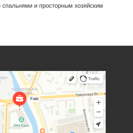
ю спальнями и просторным хозяйским
вления и события
е