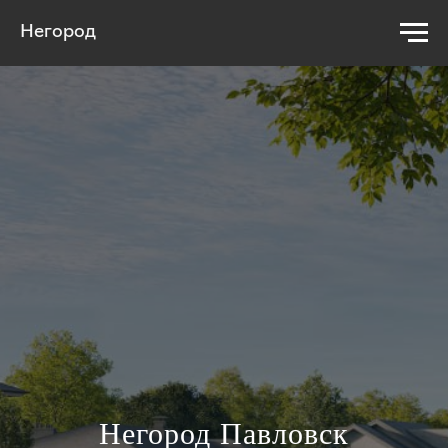
Негород
Негород Павловск