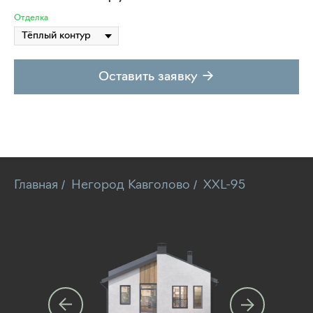
Отделка
Оставить заявку →
/
/
Главная
Негород Кавголово
XXL-95