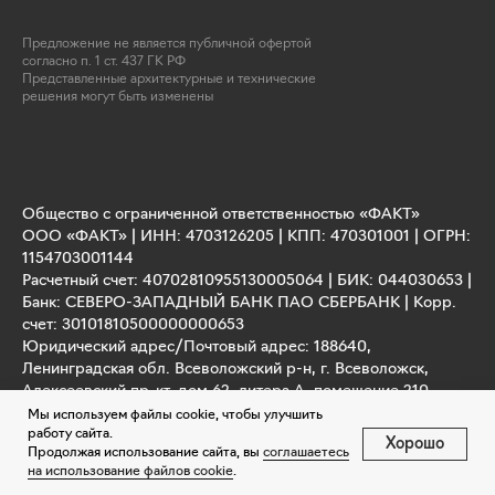
Предложение не является публичной офертой
согласно п. 1 ст. 437 ГК РФ
Представленные архитектурные и технические
решения могут быть изменены
кт
мельные участки в Санкт‑Петербурге
ттеджный посёлок в Санкт‑Петербурге
Общество с ограниченной ответственностью «ФАКТ»
ООО «ФАКТ» | ИНН: 4703126205 | КПП: 470301001 | ОГРН:
1154703001144
Расчетный счет: 40702810955130005064 | БИК: 044030653 |
Банк: СЕВЕРО-ЗАПАДНЫЙ БАНК ПАО СБЕРБАНК | Корр.
счет: 30101810500000000653
Юридический адрес/Почтовый адрес: 188640,
Ленинградская обл. Всеволожский р-н, г. Всеволожск,
Алексеевский пр-кт, дом 62, литера А, помещение 210.
Генеральный директор: Путьмаков Андрей Анатольевич
Мы используем файлы cookie, чтобы улучшить
работу сайта.
Хорошо
Продолжая использование сайта, вы
соглашаетесь
на использование файлов cookie
.