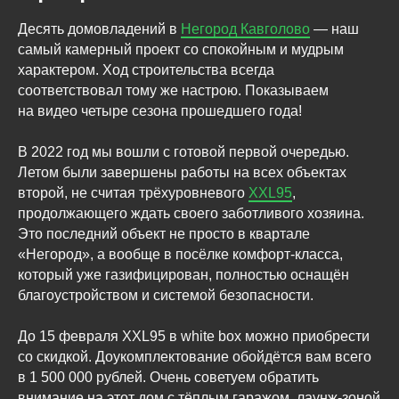
Десять домовладений в
Негород Кавголово
— наш
самый камерный проект со спокойным и мудрым
характером. Ход строительства всегда
соответствовал тому же настрою. Показываем
на видео четыре сезона прошедшего года!
В 2022 год мы вошли с готовой первой очередью.
Летом были завершены работы на всех объектах
второй, не считая трёхуровневого
XXL95
,
продолжающего ждать своего заботливого хозяина.
Это последний объект не просто в квартале
«Негород», а вообще в посёлке комфорт-класса,
который уже газифицирован, полностью оснащён
благоустройством и системой безопасности.
До 15 февраля XXL95 в white box можно приобрести
со скидкой. Доукомплектование обойдётся вам всего
в 1 500 000 рублей. Очень советуем обратить
внимание на этот дом с тёплым гаражом, лаунж-зоной