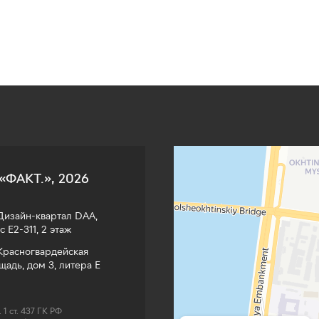
Факт
Земельные участки в Санкт‑Петербурге
Коттеджный посёлок в Санкт‑Петербург
«ФАКТ.», 2026
изайн-квартал DAA,
с Е2-311, 2 этаж
расногвардейская
щадь, дом 3, литера Е
1 ст. 437 ГК РФ