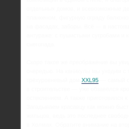
отдельных домов, и всевозможные де
планкеном, фигурную ограду балконо
на фасадах, заборы. Всё — в насто
антураже: с пушистыми сугробами и 
снегопада.
Скоро такое же преображение вы уви
очередью. На каникулы мы уходим с 
трёхуровневый дом
XXL95
— самый 
в строительстве — уже обзавёлся кр
остеклением. А также приготовился к
Загадываем красавцу как можно быс
жильцов, ведь это последнее свобо
в Холмах. Обратите внимание на второ