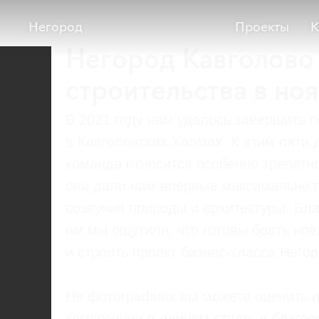
Негород
Проекты
К
Негород Кавголово
строительства в но
В 2021 году нам удалось завершить 
в Кавголовских Холмах. К этим пят
команда относится особенно трепетно
они дали нам впервые максимально 
созвучия природы и архитектуры. Бл
им мы ощутили, что готовы брать н
и строить проект бизнес-класса Негор
На фотографиях вы можете оценить и
композиции в едином стиле, и благо