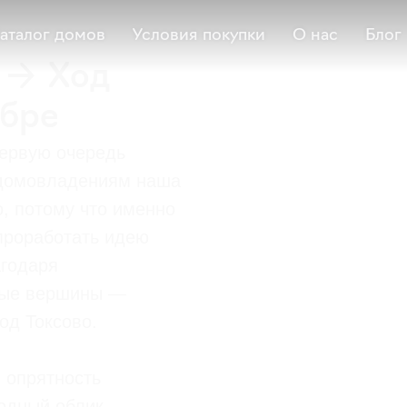
аталог домов
Условия покупки
О нас
Блог
 → Ход
ябре
первую очередь
и домовладениям наша
, потому что именно
проработать идею
агодаря
овые вершины —
од Токсово.
 опрятность
родный облик