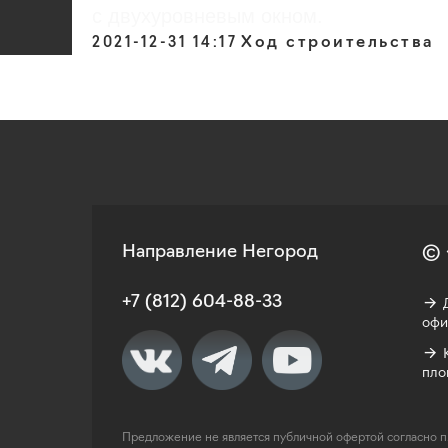
с двухуровневым окном.
Ход строительства
2021-12-31 14:17
Направление Негород
© 
+7 (812) 604-88-33
→ Д
офи
→ К
пло
Предложение не является публичной офертой согласно п. 