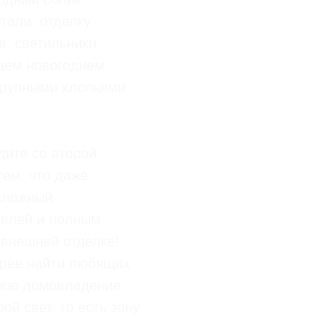
тали: отделку
в, светильники
ящем новогоднем
крупными хлопьями
дите со второй
тем, что даже
сложный
овлей и полным
 внешней отделке!
трее найти любящих
дное домовладение
й свет, то есть зону